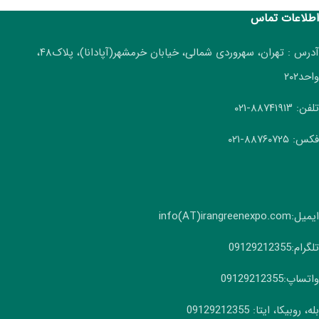
اطلاعات تماس
آدرس : تهران، سهروردی شمالی، خیابان خرمشهر(آپادانا)، پلاک۴۸،
واحد۲۰۲
تلفن: ۸۸۷۴۱۹۱۳-۰۲۱
فکس: ۸۸۷۶۰۷۲۵-۰۲۱
ایمیل:info(AT)irangreenexpo.com
تلگرام:09129212355
واتساپ:09129212355
بله، روبیکا، ایتا: 09129212355