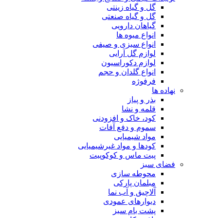
گل و گیاه زینتی
گل و گیاه صنعتی
گیاهان دارویی
انواع میوه ها
انواع سبزی و صیفی
لوازم گل آرایی
لوازم دکوراسیون
انواع گلدان و حجم
فرفوژه
نهاده ها
بذر و پیاز
قلمه و نشا
کود، خاک و افزودنی
سموم و دفع آفات
مواد شیمیایی
کودها و مواد غیرشیمیایی
پیت ماس و کوکوپیت
فضای سبز
محوطه سازی
مبلمان پارکی
آلاچیق و آب نما
دیوارهای عمودی
پشت بام سبز