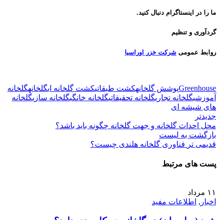
ما را در اینستاگرام دنبال کنید.
گردآوری و تنظیم
روابط عمومی
شرکت خزر اوراسیا
گلخانه و گلخانه سازی در ایران
Greenhouse
پوشش گلخانه
کشت طبقاتی
کشت گلخانه ای
گلخانه
گلخانه
آموزشی
گلخانه تجاری
گلخانه تحقیقاتی
گلخانه خانگی
گلخانه سازی
گلخانه
های شیشه ای
جدیدتر
محل احداث گلخانه و جهت گلخانه چگونه باید باشد؟
بازگشت به لیست
قدیمی تر
فناوری گلخانه هلندی چیست؟
پست های مرتبط
۱۱
مرداد
اخبار
,
اطلاعات مفید