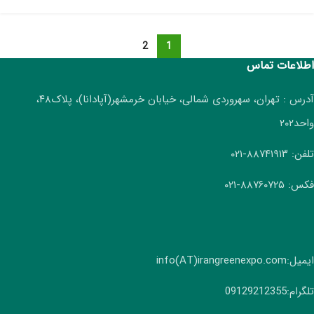
2
1
اطلاعات تماس
آدرس : تهران، سهروردی شمالی، خیابان خرمشهر(آپادانا)، پلاک۴۸،
واحد۲۰۲
تلفن: ۸۸۷۴۱۹۱۳-۰۲۱
فکس: ۸۸۷۶۰۷۲۵-۰۲۱
ایمیل:info(AT)irangreenexpo.com
تلگرام:09129212355