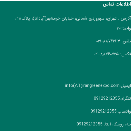
اطلاعات تماس
آدرس : تهران، سهروردی شمالی، خیابان خرمشهر(آپادانا)، پلاک۴۸،
واحد۲۰۲
تلفن: ۸۸۷۴۱۹۱۳-۰۲۱
فکس: ۸۸۷۶۰۷۲۵-۰۲۱
ایمیل:info(AT)irangreenexpo.com
تلگرام:09129212355
واتساپ:09129212355
بله، روبیکا، ایتا: 09129212355