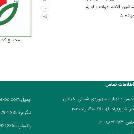
۸۶
ماشین آلات، ادوات و لوازم
۱۰
نهاده ها
۳۵
مجتمع کشاو
اطلاعات تماس
آدرس : تهران، سهروردی شمالی، خیابان
ایمیل:info(AT)irangreenexpo.com
خرمشهر(آپادانا)، پلاک۴۸، واحد۲۰۲
تلگرام:09129212355
تلفن: ۸۸۷۴۱۹۱۳-۰۲۱
واتساپ:09129212355