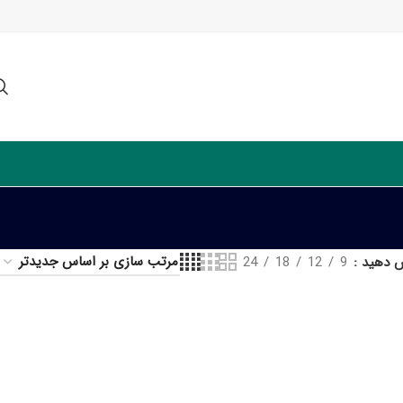
ش دهید
9
12
18
24