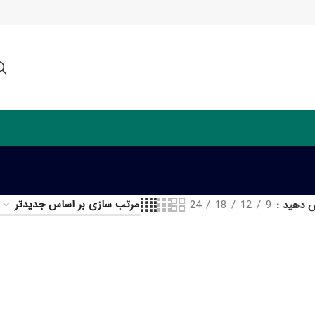
ش دهید
9
12
18
24