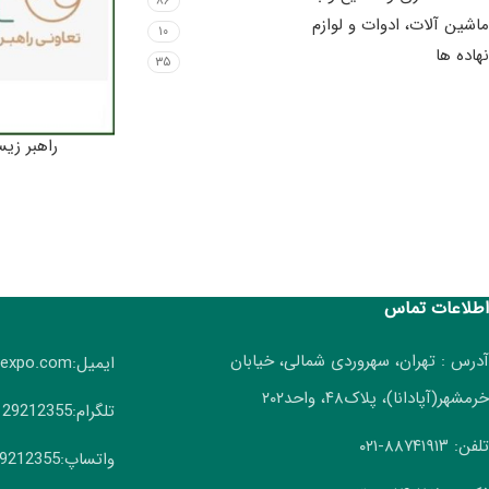
۸۶
ماشین آلات، ادوات و لوازم
۱۰
نهاده ها
۳۵
راهبر زیس
اطلاعات تماس
آدرس : تهران، سهروردی شمالی، خیابان
ایمیل:info(AT)irangreenexpo.com
خرمشهر(آپادانا)، پلاک۴۸، واحد۲۰۲
تلگرام:09129212355
تلفن: ۸۸۷۴۱۹۱۳-۰۲۱
واتساپ:09129212355