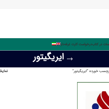
ت در کتاب
درخواست کارت غرفه‌دار
ایریگیتور
سب خورده “ایریگیتور”
نمای