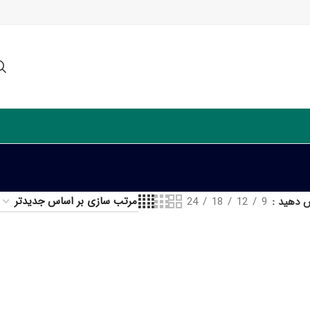
ش دهید
9
12
18
24