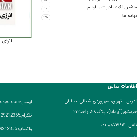
۸۶
ماشین آلات، ادوات و لوازم
۱۰
نهاده ها
۳۵
انرژی پ
اطلاعات تماس
آدرس : تهران، سهروردی شمالی، خیابان
ایمیل:info(AT)irangreenexpo.com
خرمشهر(آپادانا)، پلاک۴۸، واحد۲۰۲
تلگرام:09129212355
تلفن: ۸۸۷۴۱۹۱۳-۰۲۱
واتساپ:09129212355