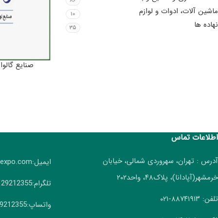
۸۶
ماشین آلات، ادوات و لوازم
۱۰
نهاده ها
۳۵
صنایع گالوا
اطلاعات تماس
آدرس : تهران، سهروردی شمالی، خیابان
ایمیل:info(AT)irangreenexpo.com
خرمشهر(آپادانا)، پلاک۴۸، واحد۲۰۲
تلگرام:09129212355
تلفن: ۸۸۷۴۱۹۱۳-۰۲۱
واتساپ:09129212355