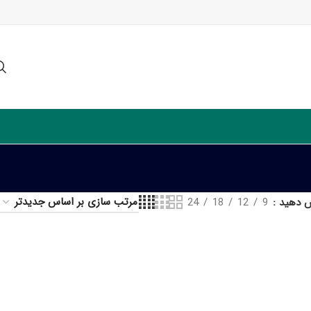
ش دهید
9
12
18
24