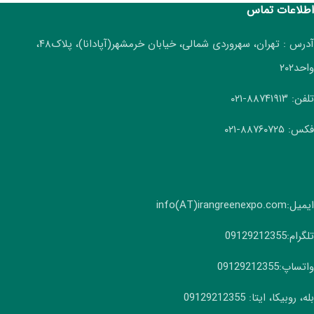
اطلاعات تماس
آدرس : تهران، سهروردی شمالی، خیابان خرمشهر(آپادانا)، پلاک۴۸،
واحد۲۰۲
تلفن: ۸۸۷۴۱۹۱۳-۰۲۱
فکس: ۸۸۷۶۰۷۲۵-۰۲۱
ایمیل:info(AT)irangreenexpo.com
تلگرام:09129212355
واتساپ:09129212355
بله، روبیکا، ایتا: 09129212355