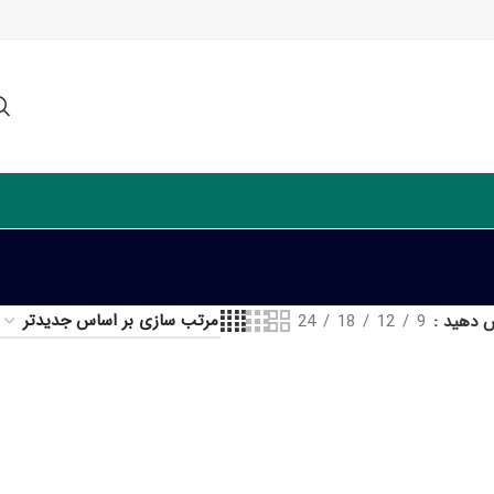
ش دهید
9
12
18
24