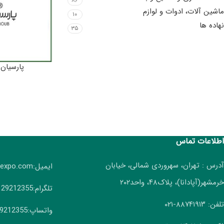
۸۶
ماشین آلات، ادوات و لوازم
۱۰
نهاده ها
۳۵
پارسیان
اطلاعات تماس
آدرس : تهران، سهروردی شمالی، خیابان
ایمیل:info(AT)irangreenexpo.com
خرمشهر(آپادانا)، پلاک۴۸، واحد۲۰۲
تلگرام:09129212355
تلفن: ۸۸۷۴۱۹۱۳-۰۲۱
واتساپ:09129212355