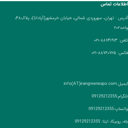
اطلاعات تماس
آدرس : تهران، سهروردی شمالی، خیابان خرمشهر(آپادانا)، پلاک۴۸،
واحد۲۰۲
تلفن: ۸۸۷۴۱۹۱۳-۰۲۱
فکس: ۸۸۷۶۰۷۲۵-۰۲۱
ایمیل:info(AT)irangreenexpo.com
تلگرام:09129212355
واتساپ:09129212355
بله، روبیکا، ایتا: 09129212355