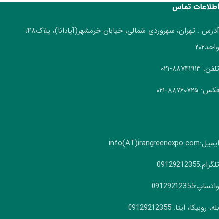
اطلاعات تماس
آدرس : تهران، سهروردی شمالی، خیابان خرمشهر(آپادانا)، پلاک۴۸،
واحد۲۰۲
تلفن: ۸۸۷۴۱۹۱۳-۰۲۱
فکس: ۸۸۷۶۰۷۲۵-۰۲۱
ایمیل:info(AT)irangreenexpo.com
تلگرام:09129212355
واتساپ:09129212355
بله، روبیکا، ایتا: 09129212355