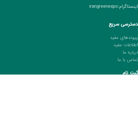
اینستاگرام:irangreenexpo
دسترسی سریع
پیوندهای مفید
اطلاعات مفید
درباره ما
تماس با ما
ثبت نام
ثبت نام هفتمین نمایشگاه ایران سبز
ثبت مشخصات در کتاب نمایشگاه
درخواست کارت غرفه‌دار
ما را در شبکه های اجتماعی دنبال کنید.