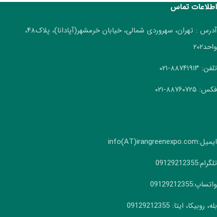
اطلاعات تماس
آدرس : تهران، سهروردی شمالی، خیابان خرمشهر(آپادانا)، پلاک۴۸،
واحد۲۰۲
تلفن: ۸۸۷۴۱۹۱۳-۰۲۱
فکس: ۸۸۷۶۰۷۲۵-۰۲۱
ایمیل:info(AT)irangreenexpo.com
تلگرام:09129212355
واتساپ:09129212355
بله، روبیکا، ایتا: 09129212355