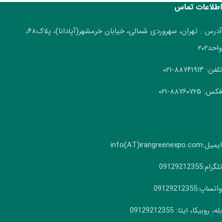
اطلاعات تماس
آدرس : تهران، سهروردی شمالی، خیابان خرمشهر(آپادانا)، پلاک۴۸،
واحد۲۰۲
تلفن: ۸۸۷۴۱۹۱۳-۰۲۱
فکس: ۸۸۷۶۰۷۲۵-۰۲۱
ایمیل:info(AT)irangreenexpo.com
تلگرام:09129212355
واتساپ:09129212355
بله، روبیکا، ایتا: 09129212355