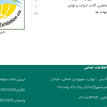
۸۶
ماشین آلات، ادوات و لوازم
۱۰
نهاده ها
۳۵
خزر 
اطلاعات تماس
آدرس : تهران، سهروردی شمالی، خیابان
ایمیل:info(AT)irangreenexpo.com
خرمشهر(آپادانا)، پلاک۴۸، واحد۲۰۲
تلگرام:09129212355
تلفن: ۸۸۷۴۱۹۱۳-۰۲۱
واتساپ:09129212355