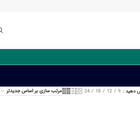
ش دهید
9
12
18
24