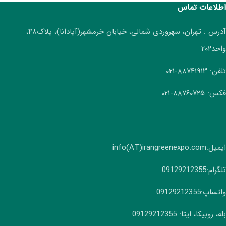
اطلاعات تماس
آدرس : تهران، سهروردی شمالی، خیابان خرمشهر(آپادانا)، پلاک۴۸،
واحد۲۰۲
تلفن: ۸۸۷۴۱۹۱۳-۰۲۱
فکس: ۸۸۷۶۰۷۲۵-۰۲۱
ایمیل:info(AT)irangreenexpo.com
تلگرام:09129212355
واتساپ:09129212355
بله، روبیکا، ایتا: 09129212355