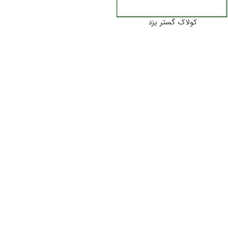
کولاک گستر یزد