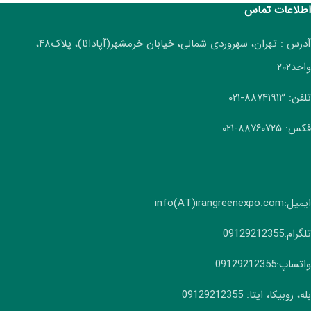
اطلاعات تماس
آدرس : تهران، سهروردی شمالی، خیابان خرمشهر(آپادانا)، پلاک۴۸،
واحد۲۰۲
تلفن: ۸۸۷۴۱۹۱۳-۰۲۱
فکس: ۸۸۷۶۰۷۲۵-۰۲۱
ایمیل:info(AT)irangreenexpo.com
تلگرام:09129212355
واتساپ:09129212355
بله، روبیکا، ایتا: 09129212355