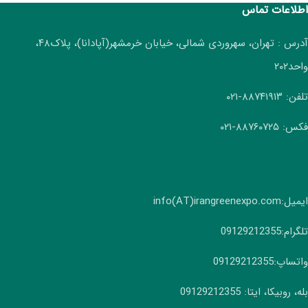
اطلاعات تماس
آدرس : تهران، سهروردی شمالی، خیابان خرمشهر(آپادانا)، پلاک۴۸،
واحد۲۰۲
تلفن: ۸۸۷۴۱۹۱۳-۰۲۱
فکس: ۸۸۷۶۰۷۲۵-۰۲۱
ایمیل:info(AT)irangreenexpo.com
تلگرام:09129212355
واتساپ:09129212355
بله، روبیکا، ایتا: 09129212355