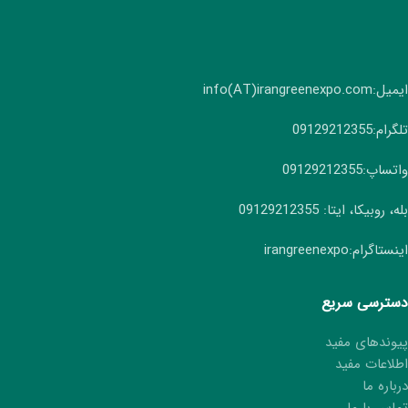
ایمیل:info(AT)irangreenexpo.com
تلگرام:09129212355
واتساپ:09129212355
بله، روبیکا، ایتا: 09129212355
اینستاگرام:irangreenexpo
دسترسی سریع
پیوندهای مفید
اطلاعات مفید
درباره ما