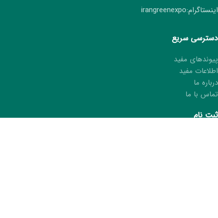
اینستاگرام:irangreenexpo
دسترسی سریع
پیوندهای مفید
اطلاعات مفید
درباره ما
تماس با ما
ثبت نام
ثبت نام هفتمین نمایشگاه ایران سبز
ثبت مشخصات در کتاب نمایشگاه
درخواست کارت غرفه‌دار
ما را در شبکه های اجتماعی دنبال کنید.