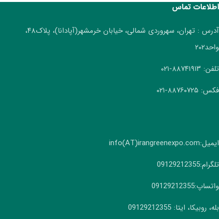
اطلاعات تماس
آدرس : تهران، سهروردی شمالی، خیابان خرمشهر(آپادانا)، پلاک۴۸،
واحد۲۰۲
تلفن: ۸۸۷۴۱۹۱۳-۰۲۱
فکس: ۸۸۷۶۰۷۲۵-۰۲۱
ایمیل:info(AT)irangreenexpo.com
تلگرام:09129212355
واتساپ:09129212355
بله، روبیکا، ایتا: 09129212355