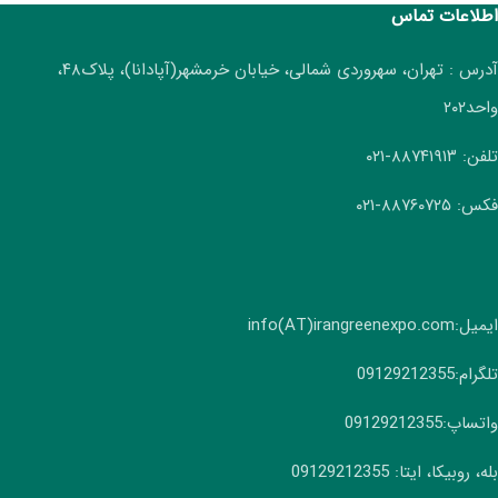
اطلاعات تماس
آدرس : تهران، سهروردی شمالی، خیابان خرمشهر(آپادانا)، پلاک۴۸،
واحد۲۰۲
تلفن: ۸۸۷۴۱۹۱۳-۰۲۱
فکس: ۸۸۷۶۰۷۲۵-۰۲۱
ایمیل:info(AT)irangreenexpo.com
تلگرام:09129212355
واتساپ:09129212355
بله، روبیکا، ایتا: 09129212355