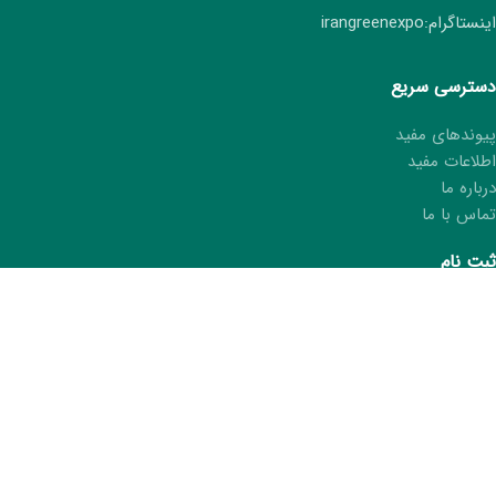
اینستاگرام:irangreenexpo
دسترسی سریع
پیوندهای مفید
اطلاعات مفید
درباره ما
تماس با ما
ثبت نام
ثبت نام هفتمین نمایشگاه ایران سبز
ثبت مشخصات در کتاب نمایشگاه
درخواست کارت غرفه‌دار
ما را در شبکه های اجتماعی دنبال کنید.