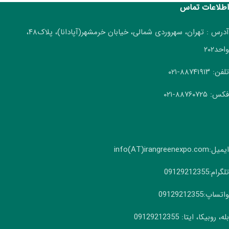
اطلاعات تماس
آدرس : تهران، سهروردی شمالی، خیابان خرمشهر(آپادانا)، پلاک۴۸،
واحد۲۰۲
تلفن: ۸۸۷۴۱۹۱۳-۰۲۱
فکس: ۸۸۷۶۰۷۲۵-۰۲۱
ایمیل:info(AT)irangreenexpo.com
تلگرام:09129212355
واتساپ:09129212355
بله، روبیکا، ایتا: 09129212355