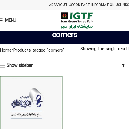
ADS
ABOUT US
CONTACT INFORMATION US
LINKS
MENU
corners
Showing the single result
Home
Products tagged “corners”
Show sidebar