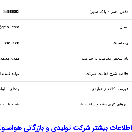
فکس (همراه با کد شهر)
8-35686093
ایمیل
@gmail.com
lulose.com
وب سایت
نام شخص مخاطب در شرکت
مهدی محمد
خلاصه شرح فعالیت شرکت
تولید کننده
فهرست کالاهای تولیدی
پدهای سلولزی مدل 5090- 7090-7060، هواکش های 100-0
روزهای کاری هفته و ساعت کار
شنبه تا پنجشنبه 8 ال
اطلاعات بیشتر شرکت تولیدی و بازرگانی هواسلولز