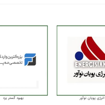
انرژی پویان نوآور
بهبود گستر یزد