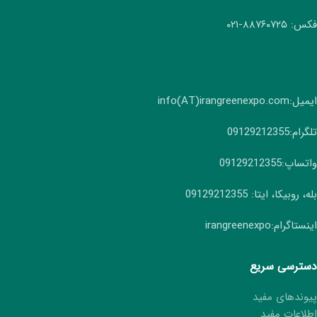
فکس: ۸۸۷۶۰۷۲۵-۰۲۱
ایمیل:info(AT)irangreenexpo.com
تلگرام:09129212355
واتساپ:09129212355
بله، روبیکا، ایتا: 09129212355
اینستاگرام:irangreenexpo
دسترسی سریع
پیوندهای مفید
اطلاعات مفید