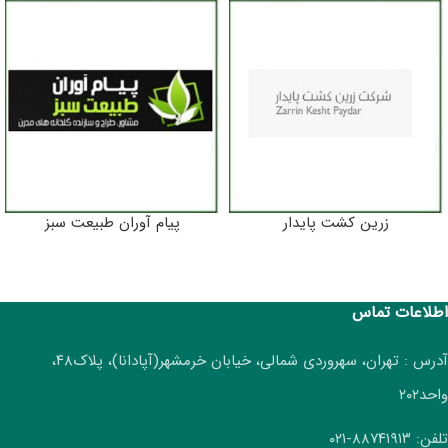
زرین کشت پایدار
پیام آوران طبیعت سبز
اطلاعات تماس
آدرس : تهران، سهروردی شمالی، خیابان خرمشهر(آپادانا)، پلاک۴۸،
واحد۲۰۲
تلفن: ۸۸۷۴۱۹۱۳-۰۲۱