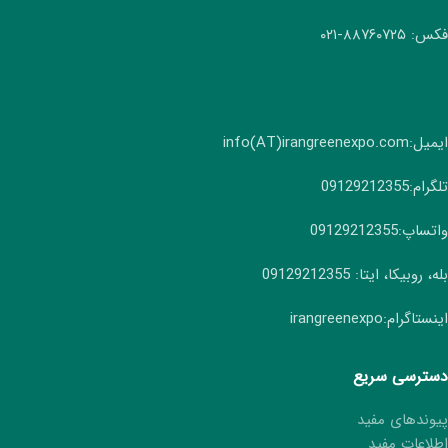
فکس: ۸۸۷۶۰۷۲۵-۰۲۱
ایمیل:info(AT)irangreenexpo.com
تلگرام:09129212355
واتساپ:09129212355
بله، روبیکا، ایتا: 09129212355
اینستاگرام:irangreenexpo
دسترسی سریع
پیوندهای مفید
اطلاعات مفید