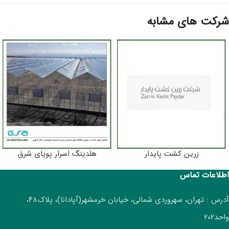
شرکت های مشابه
زرین کشت پایدار
هلدینگ اسرار پویای شرق
اطلاعات تماس
آدرس : تهران، سهروردی شمالی، خیابان خرمشهر(آپادانا)، پلاک۴۸،
واحد۲۰۲