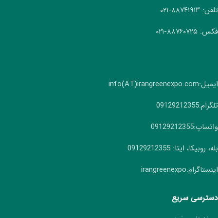
تلفن: ۸۸۷۴۱۹۱۳-۰۲۱
فکس: ۸۸۷۶۰۷۲۵-۰۲۱
ایمیل:info(AT)irangreenexpo.com
تلگرام:09129212355
واتساپ:09129212355
بله، روبیکا، ایتا: 09129212355
اینستاگرام:irangreenexpo
دسترسی سریع