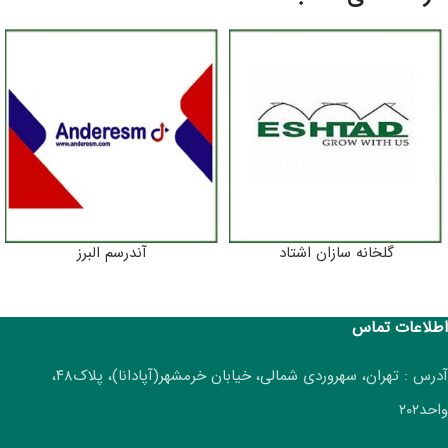
گلخانه سازان اشتاد
آندرسم البرز
اطلاعات تماس
آدرس : تهران، سهروردی شمالی، خیابان خرمشهر(آپادانا)، پلاک۴۸،
واحد۲۰۲