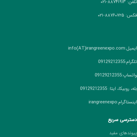
تلفن: ۸۸۷۴۱۹۱۳-۰۲۱
فکس: ۸۸۷۶۰۷۲۵-۰۲۱
ایمیل:info(AT)irangreenexpo.com
تلگرام:09129212355
واتساپ:09129212355
بله، روبیکا، ایتا: 09129212355
اینستاگرام:irangreenexpo
دسترسی سریع
پیوندهای مفید