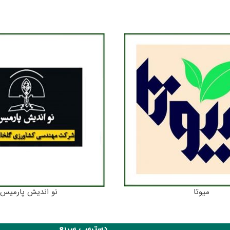
میوتا
نو اندیش پارمیس
دسترسی سریع