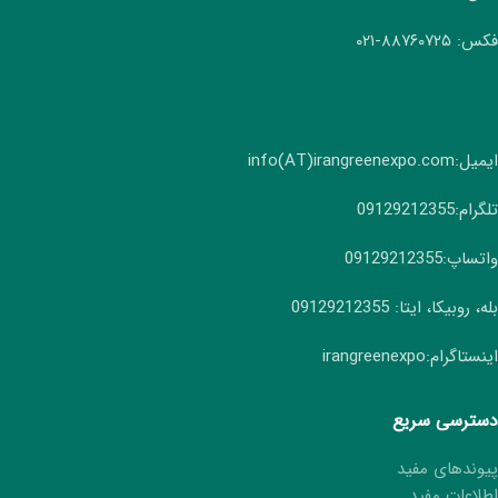
فکس: ۸۸۷۶۰۷۲۵-۰۲۱
ایمیل:info(AT)irangreenexpo.com
تلگرام:09129212355
واتساپ:09129212355
بله، روبیکا، ایتا: 09129212355
اینستاگرام:irangreenexpo
دسترسی سریع
پیوندهای مفید
اطلاعات مفید