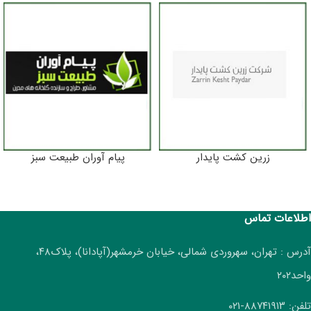
زرین کشت پایدار
پیام آوران طبیعت سبز
اطلاعات تماس
آدرس : تهران، سهروردی شمالی، خیابان خرمشهر(آپادانا)، پلاک۴۸،
واحد۲۰۲
تلفن: ۸۸۷۴۱۹۱۳-۰۲۱