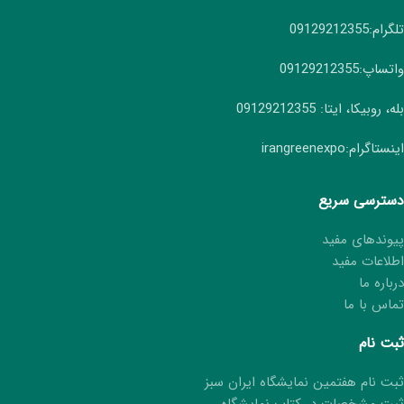
تلگرام:09129212355
واتساپ:09129212355
بله، روبیکا، ایتا: 09129212355
اینستاگرام:irangreenexpo
دسترسی سریع
پیوندهای مفید
اطلاعات مفید
درباره ما
تماس با ما
ثبت نام
ثبت نام هفتمین نمایشگاه ایران سبز
ثبت مشخصات در کتاب نمایشگاه