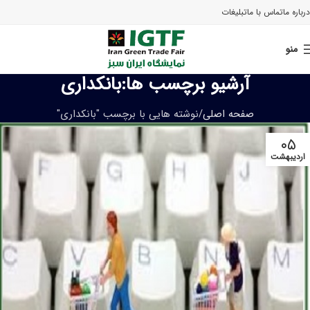
درباره ما
تماس با ما
تبلیغات
منو
آرشیو برچسب ها:بانکداری
صفحه اصلی
نوشته هایی با برچسب "بانکداری"
۰۵
اردیبهشت