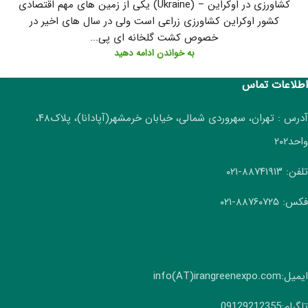
کشاورزی در اوکراین – (Ukraine) یکی از زمین های مهم اقتصادی
کشور اوکراین کشاورزی زراعی است ولی در سال های اخیر در
خصوص کشت گلخانه ای پی...
به خواندن ادامه دهید
اطلاعات تماس
آدرس : تهران، سهروردی شمالی، خیابان خرمشهر(آپادانا)، پلاک۴۸،
واحد۲۰۲
تلفن: ۸۸۷۴۱۹۱۳-۰۲۱
فکس: ۸۸۷۶۰۷۲۵-۰۲۱
ایمیل:info(AT)irangreenexpo.com
تلگرام:09129212355