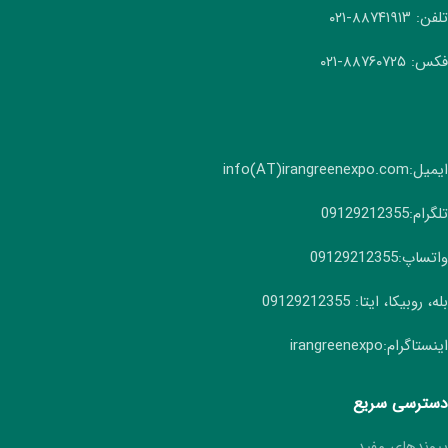
تلفن: ۸۸۷۴۱۹۱۳-۰۲۱
فکس: ۸۸۷۶۰۷۲۵-۰۲۱
ایمیل:info(AT)irangreenexpo.com
تلگرام:09129212355
واتساپ:09129212355
بله، روبیکا، ایتا: 09129212355
اینستاگرام:irangreenexpo
دسترسی سریع
پیوندهای مفید