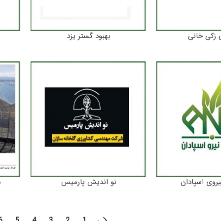
ی زکی خانی
بهبود گستر یزد
یروی اسپادان
نو اندیش پارمیس
ه
6
5
4
3
2
1
←