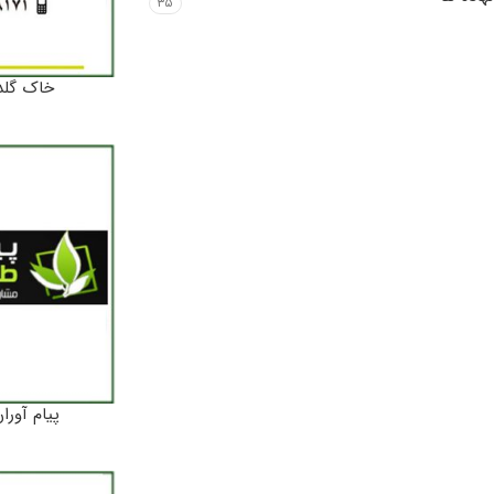
۳۵
خاک گلد
پیام آورا