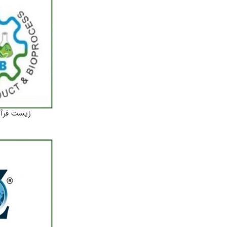
زیست فرآین