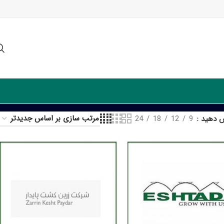
ش دهید
9
12
18
24