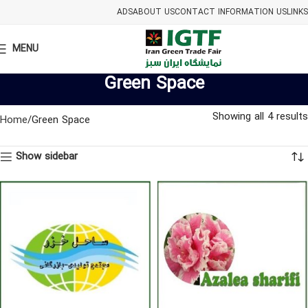
ADS
ABOUT US
CONTACT INFORMATION US
LINKS
MENU
Green Space
Showing all 4 results
Home
Green Space
Show sidebar