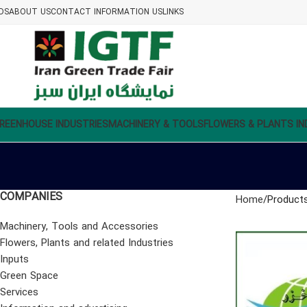
DS
ABOUT US
CONTACT INFORMATION US
LINKS
REENHOUSE INDUSTRIES
MACHINERY & TOOLS
FLOWERS & PLANTS IN
COMPANIES
Home
Products
Machinery, Tools and Accessories
Flowers, Plants and related Industries
Inputs
Green Space
Services