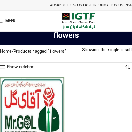
ADS
ABOUT US
CONTACT INFORMATION US
LINKS
MENU
flowers
Showing the single result
Home
Products tagged “flowers”
Show sidebar